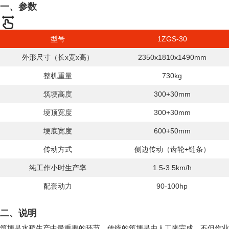
一、参数
型号
1ZGS-30
外形尺寸（长x宽x高）
2350x1810x1490mm
整机重量
730kg
筑埂高度
300+30mm
埂顶宽度
300+30mm
埂底宽度
600+50mm
传动方式
侧边传动（齿轮+链条）
纯工作小时生产率
1.5-3.5km/h
配套动力
90-100hp
二、说明
筑埂是水稻生产中最重要的环节，传统的筑埂是由人工来完成，不但作业