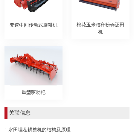
棉花玉米秸秆粉碎还田
变速中间传动式旋耕机
机
重型驱动耙
关联信息
1.水田埋茬耕整机的结构及原理