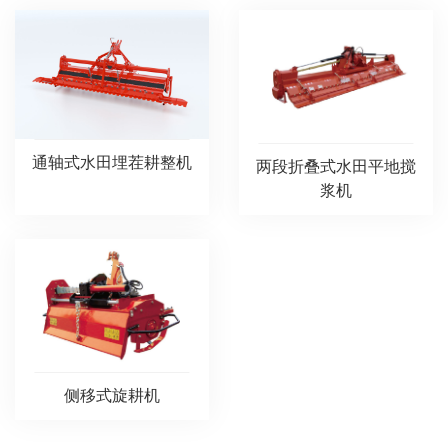
通轴式水田埋茬耕整机
两段折叠式水田平地搅
浆机
侧移式旋耕机