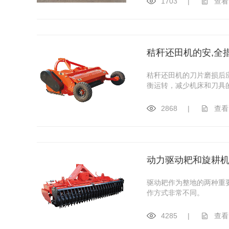
1703
|
查看
秸秆还田机的安,全
秸秆还田机的刀片磨损后
衡运转，减少机床和刀具
2868
|
查看
动力驱动耙和旋耕
驱动耙作为整地的两种重
作方式非常不同。
4285
|
查看