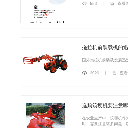
553
|
查看
拖拉机前装载机的
国外拖拉机前装载发展迅
2020
|
查看
选购筑埂机要注意
在农业生产中，筑埂机作
时，需要注意诸多问题，