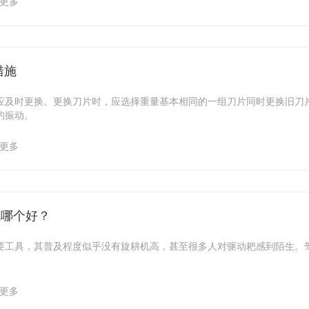
更多
措施
应及时更换。更换刀片时，应选择重量基本相同的一组刀片同时更换旧刀
的振动。
更多
机哪个好？
要工具，其普及程度似乎没有旋耕机高，甚至很多人对驱动耙感到陌生。
更多