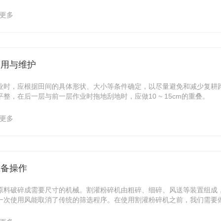
更多
使用与维护
业时，应根据田间的具体形状、大小等条件确定，以尽量避免和减少复耕
整，在后一层与前一层作业时拖地刮地时，应做10 ~ 15cm的重叠。
更多
准备操作
原料破碎成需要尺寸的机械。割灌粉碎机由粗碎、细碎、风送等装置组成
一次使用风能取消了传统的筛选程序。在使用割灌粉碎机之前，我们需要