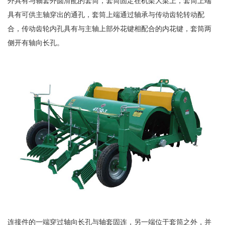
外具有与轴套外圆滑配的套筒，套筒固定在机架大梁上，套筒上端
具有可供主轴穿出的通孔，套筒上端通过轴承与传动齿轮转动配
合，传动齿轮内孔具有与主轴上部外花键相配合的内花键，套筒两
侧开有轴向长孔。
连接件的一端穿过轴向长孔与轴套固连，另一端位于套筒之外，并