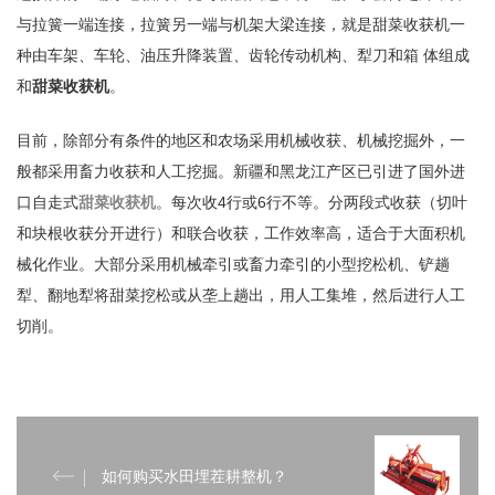
与拉簧一端连接，拉簧另一端与机架大梁连接，就是甜菜收获机一
种由车架、车轮、油压升降装置、齿轮传动机构、犁刀和箱 体组成
和
甜菜收获机
。
目前，除部分有条件的地区和农场采用机械收获、机械挖掘外，一
般都采用畜力收获和人工挖掘。新疆和黑龙江产区已引进了国外进
口自走式
甜菜收获机
。每次收4行或6行不等。分两段式收获（切叶
和块根收获分开进行）和联合收获，工作效率高，适合于大面积机
械化作业。大部分采用机械牵引或畜力牵引的小型挖松机、铲趟
犁、翻地犁将甜菜挖松或从垄上趟出，用人工集堆，然后进行人工
切削。
如何购买水田埋茬耕整机？