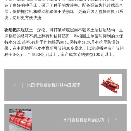
造了良好的种子床，保证了种子的发芽率。配备弹簧齿轮过载离合
器，保护拖拉机和
驱动耙
箱体不受损坏，更新升级刀盘快速换刀系
统，使用更方便快捷。
驱动耙
实现破土、深松、可打破犁底层而不破坏土层耕层结构，且
深翻后的秸秆不易上翻有利秸秆还田，种植园主单苗与抑制的水保
持水分,出苗率,有利于作物根系生长,保持水分,水具有抗旱防涝效
果，在中原地区小麦生育期可节约30多毫米，比常规播种亩产节约
种子3公斤，产量30公斤以上，亩产成本节约效益100元以上。
水田埋茬耕整机的结构及原理
水田旋耕机使用的技巧