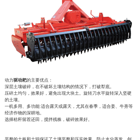
动力
驱动耙
的主要优点：
深层土壤破碎，在不破坏土壤结构的情况下，打破犁底。
压碎土均匀，效果好，避免出现大块土。旋转刀水平旋转深入坚硬
的土壤。
一机多用、多功能:适合露天或露天，尤其在春季，适合姜、牛蒡等
经济作物的深耕地。
选择秸秆留茬还田，搅拌残株，破碎效果好。
平整的土板和土辊保证了土壤平整和压实效果，防止水分蒸发，创