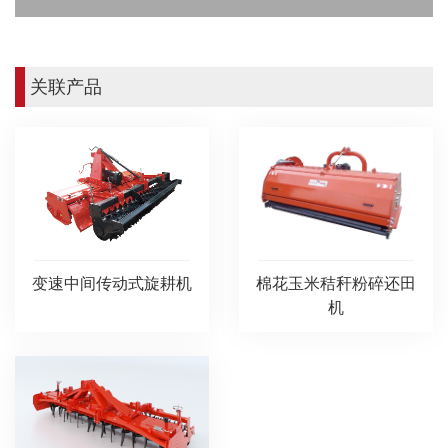
关联产品
棉花玉米秸秆粉碎还田
变速中间传动式旋耕机
机